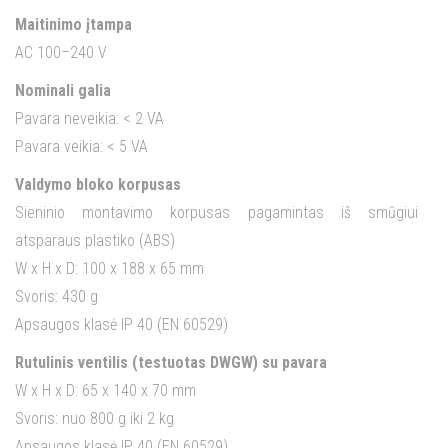
Maitinimo įtampa
AC 100–240 V
Nominali galia
Pavara neveikia: < 2 VA
Pavara veikia: < 5 VA
Valdymo bloko korpusas
Sieninio montavimo korpusas pagamintas iš smūgiui
atsparaus plastiko (ABS)
W x H x D: 100 x 188 x 65 mm
Svoris: 430 g
Apsaugos klasė IP 40 (EN 60529)
Rutulinis ventilis (testuotas DWGW) su pavara
W x H x D: 65 x 140 x 70 mm
Svoris: nuo 800 g iki 2 kg
Apsaugos klasė IP 40 (EN 60529)