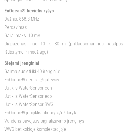
EnOcean® bevielis ryšys
Dažnis: 868.3 MHz
Perdavimas
Galia: maks. 10 mV
Diapazonas: nuo 10 iki 30 m (priklausomai nuo patalpos
išdėstymo ir medžiagų)
Siejami įrenginiai
Galima susieti iki 40 įrenginių:
EnOcean® centralė/gateway
Jutiklis WaterSensor con
Jutiklis WaterSensor eco
Jutiklis WaterSensor BWS
EnOcean® jungiklis atidaryta/uždaryta
Vandens pavojaus signalizavimo įrenginys
WWG bet kokioje komplektacijoje