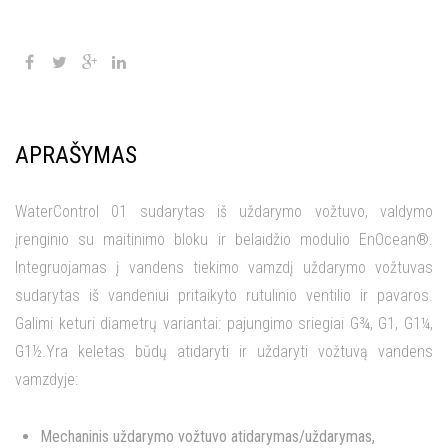
APRAŠYMAS
WaterControl 01 sudarytas iš uždarymo vožtuvo, valdymo
įrenginio su maitinimo bloku ir belaidžio modulio EnOcean®.
Integruojamas į vandens tiekimo vamzdį uždarymo vožtuvas
sudarytas iš vandeniui pritaikyto rutulinio ventilio ir pavaros.
Galimi keturi diametrų variantai: pajungimo sriegiai G¾, G1, G1¼,
G1½.Yra keletas būdų atidaryti ir uždaryti vožtuvą vandens
vamzdyje:
Mechaninis uždarymo vožtuvo atidarymas/uždarymas,