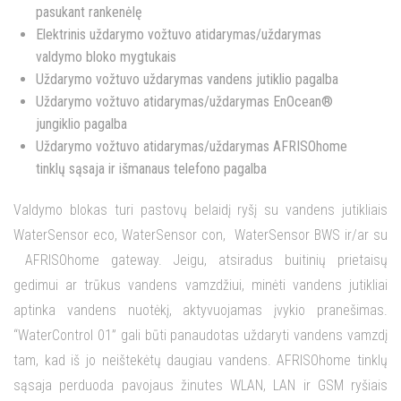
pasukant rankenėlę
Elektrinis uždarymo vožtuvo atidarymas/uždarymas
valdymo bloko mygtukais
Uždarymo vožtuvo uždarymas vandens jutiklio pagalba
Uždarymo vožtuvo atidarymas/uždarymas EnOcean®
jungiklio pagalba
Uždarymo vožtuvo atidarymas/uždarymas AFRISOhome
tinklų sąsaja ir išmanaus telefono pagalba
Valdymo blokas turi pastovų belaidį ryšį su vandens jutikliais
WaterSensor eco, WaterSensor con, WaterSensor BWS ir/ar su
AFRISOhome gateway. Jeigu, atsiradus buitinių prietaisų
gedimui ar trūkus vandens vamzdžiui, minėti vandens jutikliai
aptinka vandens nuotėkį, aktyvuojamas įvykio pranešimas.
“WaterControl 01” gali būti panaudotas uždaryti vandens vamzdį
tam, kad iš jo neištekėtų daugiau vandens. AFRISOhome tinklų
sąsaja perduoda pavojaus žinutes WLAN, LAN ir GSM ryšiais