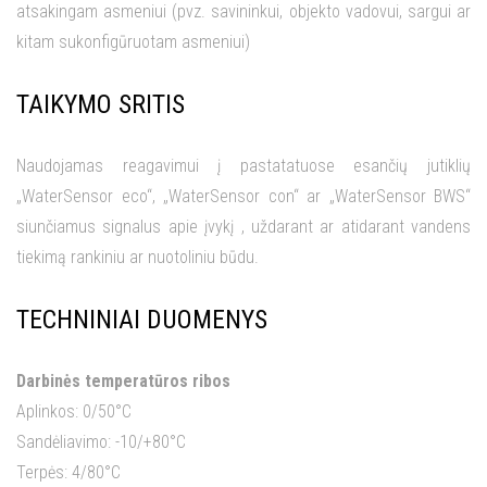
atsakingam asmeniui (pvz. savininkui, objekto vadovui, sargui ar
kitam sukonfigūruotam asmeniui)
TAIKYMO SRITIS
Naudojamas reagavimui į pastatatuose esančių jutiklių
„WaterSensor eco“, „WaterSensor con“ ar „WaterSensor BWS“
siunčiamus signalus apie įvykį , uždarant ar atidarant vandens
tiekimą rankiniu ar nuotoliniu būdu.
TECHNINIAI DUOMENYS
Darbinės temperatūros ribos
Aplinkos: 0/50°C
Sandėliavimo: -10/+80°C
Terpės: 4/80°C