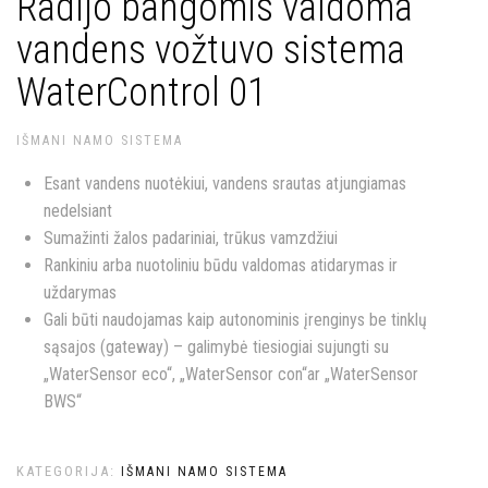
Radijo bangomis valdoma
vandens vožtuvo sistema
WaterControl 01
IŠMANI NAMO SISTEMA
Esant vandens nuotėkiui, vandens srautas atjungiamas
nedelsiant
Sumažinti žalos padariniai, trūkus vamzdžiui
Rankiniu arba nuotoliniu būdu valdomas atidarymas ir
uždarymas
Gali būti naudojamas kaip autonominis įrenginys be tinklų
sąsajos (gateway) – galimybė tiesiogiai sujungti su
„WaterSensor eco“, „WaterSensor con“ar „WaterSensor
BWS“
KATEGORIJA:
IŠMANI NAMO SISTEMA