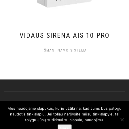
VIDAUS SIRENA AIS 10 PRO
IŠMANI NAMO SISTEMA
Mes naudojame slapukus, kurie užtikrina, kad Jums bus patogu
© 2025 AFRISO. Visos teisės saugomos.
naudotis tinklalapiu. Jei toliau naršysite mūsų tinklalapyje, tai
tolygu Jūsų sutikimui su slapukų naudojimu.
Gerai